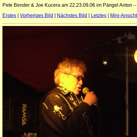
Pete Bender & Joe Kucera am 22.23.09.06 im Pängel Anton --
Erstes
|
Vorheriges Bild
|
Nächstes Bild
|
Letztes
|
Mini-Ansich