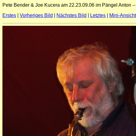
Pete Bender & Joe Kucera am 22.23.09.06 im Pängel Anton --
Erstes
|
Vorheriges Bild
|
Nächstes Bild
|
Letztes
|
Mini-Ansich